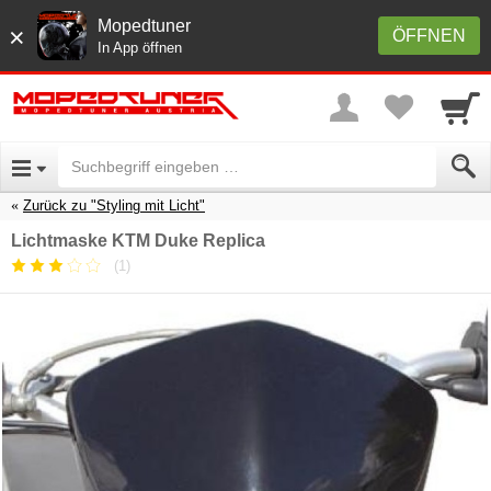
Mopedtuner
×
ÖFFNEN
In App öffnen
Zurück zu "Styling mit Licht"
Lichtmaske KTM Duke Replica
(1)
Durchschnittliche
Kundenbewertung:
3
/
5