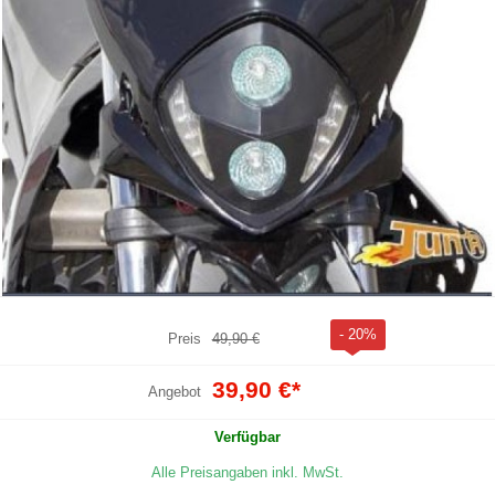
- 20%
Preis
49,90 €
39,90 €
*
Angebot
Verfügbar
Alle Preisangaben inkl. MwSt.