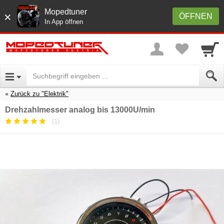
Mopedtuner
×
ÖFFNEN
In App öffnen
Zurück zu "Elektrik"
Drehzahlmesser analog bis 13000U/min
(1)
Durchschnittliche
Kundenbewertung:
5
/
5