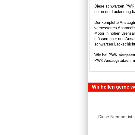
Diese schwarzen PWK Ve
nur in der Lackierung 
Der komplette Ansaugtra
verbessertes Ansprechv
Motor in hohen Drehzah
müssen über den Ansaug
schwarzen Lackschicht 
Wie bei PWK Vergasern 
PWK Ansaugstutzen mi
Wir helfen gerne we
Diese Nummer ist 