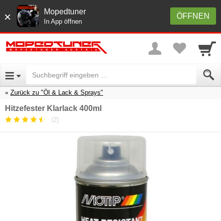
Mopedtuner
×
ÖFFNEN
In App öffnen
Zurück zu "Öl & Lack & Sprays"
Hitzefester Klarlack 400ml
(2)
Durchschnittliche
Kundenbewertung:
4.5
/
5