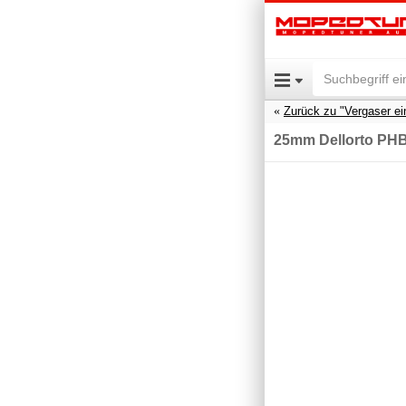
Zurück zu "Vergaser ei
25mm Dellorto PHB