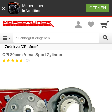
Mopedtuner
×
ÖFFNEN
In App öffnen
Zurück zu "CPI Motor"
CPI 80ccm Airsal Sport Zylinder
(3)
Durchschnittliche
Kundenbewertung:
5
/
5