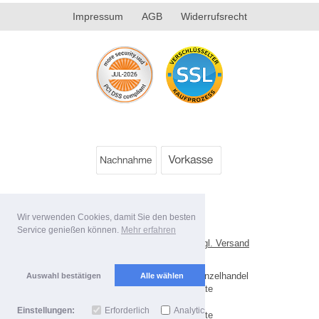
Impressum
AGB
Widerrufsrecht
Wir verwenden Cookies, damit Sie den besten
Service genießen können.
Mehr erfahren
*
Alle Preise inkl. MwSt. evtl. zzgl. Versand
Lieferbedingungen
Copyright 2026 by Best Value Einzelhandel
Auswahl bestätigen
Alle wählen
Mobile Shop by Shopgate
Einstellungen:
Erforderlich
Analytics
Zur klassischen Webseite