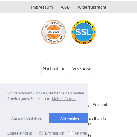
Impressum
AGB
Widerrufsrecht
Wir verwenden Cookies, damit Sie den besten
Service genießen können.
Mehr erfahren
*
Alle Preise inkl. MwSt. evtl. zzgl. Versand
Lieferbedingungen
Copyright 2026 by Best Value Einzelhandel
Auswahl bestätigen
Alle wählen
Mobile Shop by Shopgate
Einstellungen:
Erforderlich
Analytics
Zur klassischen Webseite