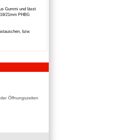
aus Gummi und lässt
uch 19/21mm PHBG
ustauschen, bzw.
der Öffnungszeiten