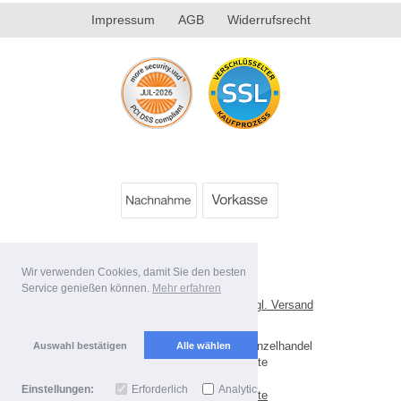
Impressum
AGB
Widerrufsrecht
Wir verwenden Cookies, damit Sie den besten
Service genießen können.
Mehr erfahren
*
Alle Preise inkl. MwSt. evtl. zzgl. Versand
Lieferbedingungen
Copyright 2026 by Best Value Einzelhandel
Auswahl bestätigen
Alle wählen
Mobile Shop by Shopgate
Einstellungen:
Erforderlich
Analytics
Zur klassischen Webseite