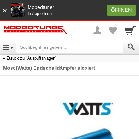
Mopedtuner
×
ÖFFNEN
In App öffnen
Zurück zu "Auspuffanlagen"
Most (Watts) Endschalldämpfer eloxiert