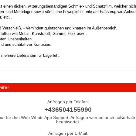
st einen dicken, witterungsbeständigen Schmier- und Schutzfilm, welcher nicht a
ellen- und Motorlager sowie sämtliche bewegliche Teile am Fahrzeug wie Achse
, etc. .
d Verschleiß. - Verhindert quietschen und knarren im Außenbereich.
stoffen wie Metall, Kunststoff, Gummi, Holz usw. .
nsten Unebenheiten.
d und schützt vor Korrosion.
n mehrere Lieferanten für Lagerfett.
iter
Anfragen per Telefon:
+436504155990
nur für den Web-Whats App Support. Anfragen werden auch außerhalb 
beantwortet.
Anfragen per E-Mail: