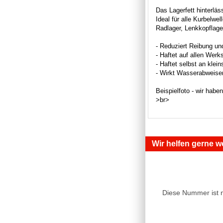
Das Lagerfett hinterläs
Ideal für alle Kurbelw
Radlager, Lenkkopflager
- Reduziert Reibung un
- Haftet auf allen Werk
- Haftet selbst an klei
- Wirkt Wasserabweisen
Beispielfoto - wir habe
>br>
Wir helfen gerne we
Diese Nummer ist 