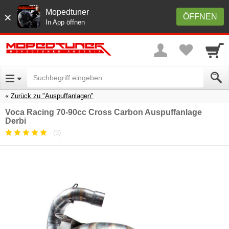
Mopedtuner
×
ÖFFNEN
In App öffnen
Zurück zu "Auspuffanlagen"
Voca Racing 70-90cc Cross Carbon Auspuffanlage
Derbi
(3)
Durchschnittliche
Kundenbewertung:
5
/
5