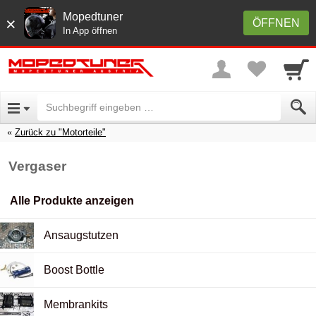
Mopedtuner
×
ÖFFNEN
In App öffnen
Zurück zu "Motorteile"
Vergaser
Alle Produkte anzeigen
Ansaugstutzen
Boost Bottle
Membrankits