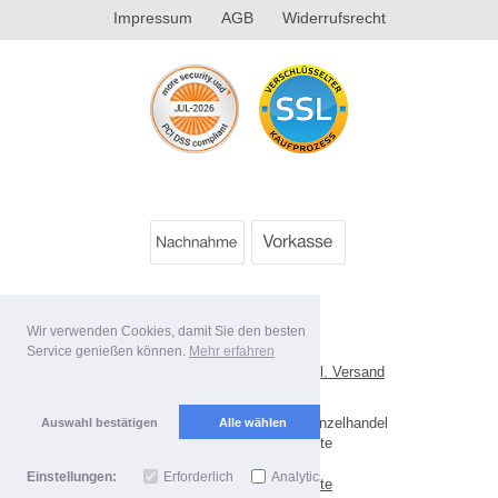
Impressum
AGB
Widerrufsrecht
Wir verwenden Cookies, damit Sie den besten
Service genießen können.
Mehr erfahren
Alle Preise inkl. MwSt. evtl. zzgl. Versand
Lieferbedingungen
Copyright 2026 by Best Value Einzelhandel
Auswahl bestätigen
Alle wählen
Mobile Shop by Shopgate
Einstellungen:
Erforderlich
Analytics
Zur klassischen Webseite